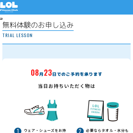
無料体験のお申し込み
TRIAL LESSON
無料体験申し込み
プラン
ご利用者様の声
08
23
月
日でのご予約を承ります
はじめての方へ
当日お持ちいただく物は
Studio LOLについて
料金について
マシンについて
ウェア・シューズをお持
必要ならタオル・水分も